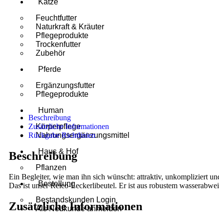
Katze
Feuchtfutter
Naturkraft & Kräuter
Pflegeprodukte
Trockenfutter
Zubehör
Pferde
Ergänzungsfutter
Pflegeprodukte
Human
Beschreibung
Zusätzliche Informationen
Körperpflege
Rückgabe Richtlinien
Nahrungsergänzungsmittel
Haus & Hof
Beschreibung
Pflanzen
Ein Begleiter, wie man ihn sich wünscht: attraktiv, unkompliziert un
Bestellung
Das ist unser Reico-Leckerlibeutel. Er ist aus robustem wasserabwei
Bestandskunden Login
Zusätzliche Informationen
Als Neukunde anmelden