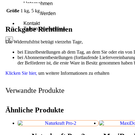
Unternehmen
Größe
1 kg, 5 kg
Partner Werden
Kontakt
Rückgabe Richtlinien
Termin Vereinbaren
X
Die Widerrufsfrist beträgt vierzehn Tage,
bei Einzelbestellungen ab dem Tag, an dem Sie oder ein von I
bei Abonnementbestellungen (fortlaufende Liefervereinbarung 
der Beförderer ist, die erste Ware in Besitz genommen haben 
Klicken Sie hier,
um weitere Informationen zu erhalten
Verwandte Produkte
Ähnliche Produkte