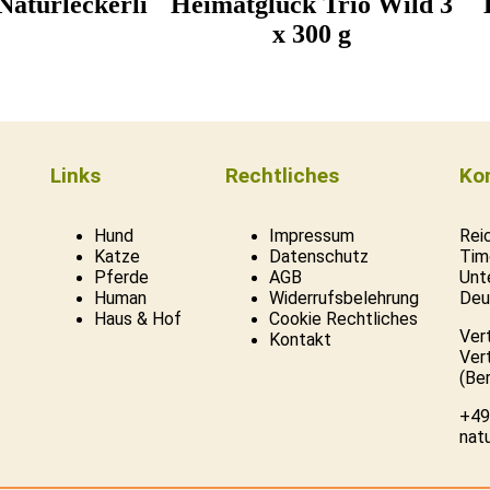
aturleckerli
Heimatglück Trio Wild 3
x 300 g
Links
Rechtliches
Ko
Hund
Impressum
Rei
Katze
Datenschutz
Tim
Pferde
AGB
Unt
Human
Widerrufsbelehrung
Deu
Haus & Hof
Cookie Rechtliches
Ver
Kontakt
Ver
(Be
+49
nat