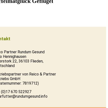
Heimatglück Geflügel
ntakt
co Partner Rundum Gesund
o Hennighausen
erstork 22, 36103 Flieden,
tschland
triebspartner von Reico & Partner
triebs GmbH
raternummer: 7819712)
 (0)17 670 522927
urfutter@rundumgesund.info