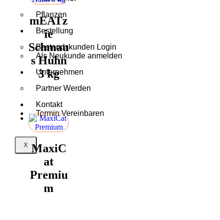
Pflanzen
mEATz
Bestellung
ie
Schmau
Bestandskunden Login
Als Neukunde anmelden
s Huhn
3 kg
Unternehmen
Partner Werden
Kontakt
Termin Vereinbaren
X
MaxiC
at
Premiu
m