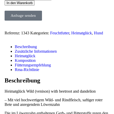
In den Warenkorb
Anfrage senden
Referenz:
1343
Kategorien:
Feuchtfutter
,
Heimatglück
,
Hund
Beschreibung
Zusätzliche Informationen
Heimatglück
Komposition
Fütterungsempfehlung
Rma-Richtlinie
Beschreibung
Heimatglück Wild (venison) with beetroot and dandelion
– Mit viel hochwertigem Wild- und Rindfleisch, saftiger roter
Bete und anregendem Löwenzahn
Die im Löwenzahn enthaltenen Gerb- und Bitterstoffe regen den