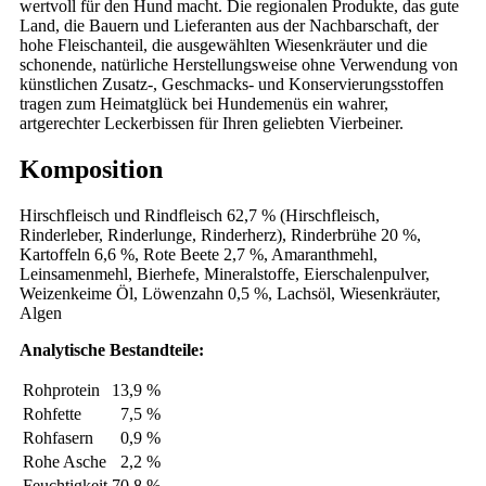
wertvoll für den Hund macht. Die regionalen Produkte, das gute
Land, die Bauern und Lieferanten aus der Nachbarschaft, der
hohe Fleischanteil, die ausgewählten Wiesenkräuter und die
schonende, natürliche Herstellungsweise ohne Verwendung von
künstlichen Zusatz-, Geschmacks- und Konservierungsstoffen
tragen zum Heimatglück bei Hundemenüs ein wahrer,
artgerechter Leckerbissen für Ihren geliebten Vierbeiner.
Komposition
Hirschfleisch und Rindfleisch 62,7 % (Hirschfleisch,
Rinderleber, Rinderlunge, Rinderherz), Rinderbrühe 20 %,
Kartoffeln 6,6 %, Rote Beete 2,7 %, Amaranthmehl,
Leinsamenmehl, Bierhefe, Mineralstoffe, Eierschalenpulver,
Weizenkeime Öl, Löwenzahn 0,5 %, Lachsöl, Wiesenkräuter,
Algen
Analytische Bestandteile:
Rohprotein
13,9 %
Rohfette
7,5 %
Rohfasern
0,9 %
Rohe Asche
2,2 %
Feuchtigkeit
70,8 %