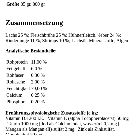
Größe
85 gr, 800 gr
Zusammensetzung
Lachs 25 %; Fleischbrühe 25 %; Hühnerfleisch, -leber 24 %;
Rinderlunge 11 %; Shrimps 10 %; Lachsöl; Mineralstoffe; Algen
Analytische Bestandteile:
Rohprotein
11,00 %
Fettgehalt
6,0 %
Rohfaser
0,30 %
Rohasche
2,00 %
Feuchtigkeit
79,00 %
Calcium
0,25 %
Phosphor
0,20 %
Ernährungsphysiologische Zusatzstoffe je kg:
Vitamin D3 200 I.E. | Vitamin E (alpha-Tocopherolacetat) 50 mg
| Taurin 1000 mg | Jod als Calciumjodat, wasserfrei 0,2 mg |
Mangan als Mangan-(II)-sulfat 2 mg | Zink als Zinksulfat,
Monohydrat 20 mg