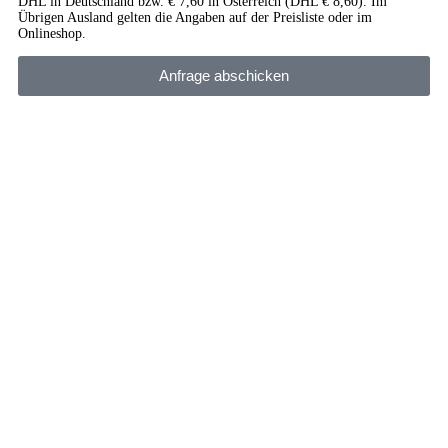
DHL in Deutschland bzw. € 7,60 in Österreich (DHL € 8,60). Im
Übrigen Ausland gelten die Angaben auf der Preisliste oder im
Onlineshop.
Anfrage abschicken