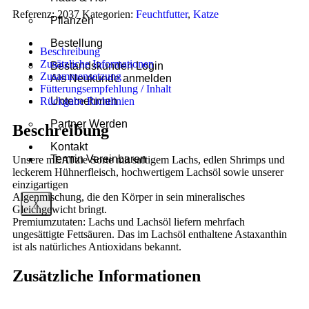
Referenz:
2037
Kategorien:
Feuchtfutter
,
Katze
Pflanzen
Bestellung
Beschreibung
Zusätzliche Informationen
Bestandskunden Login
Zusammensetzung
Als Neukunde anmelden
Fütterungsempfehlung / Inhalt
Rückgabe Richtlinien
Unternehmen
Partner Werden
Beschreibung
Kontakt
Termin Vereinbaren
Unsere mEATzie Sorte mit saftigem Lachs, edlen Shrimps und
leckerem Hühnerfleisch, hochwertigem Lachsöl sowie unserer
einzigartigen
Algenmischung, die den Körper in sein mineralisches
X
Gleichgewicht bringt.
Premiumzutaten: Lachs und Lachsöl liefern mehrfach
ungesättigte Fettsäuren. Das im Lachsöl enthaltene Astaxanthin
ist als natürliches Antioxidans bekannt.
Zusätzliche Informationen