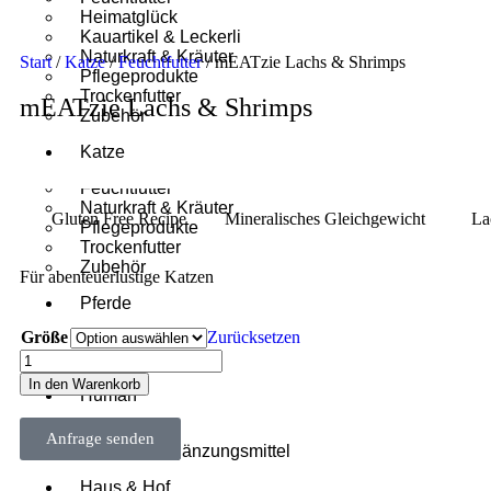
Heimatglück
Kauartikel & Leckerli
Naturkraft & Kräuter
Start
/
Katze
/
Feuchtfutter
/ mEATzie Lachs & Shrimps
Pflegeprodukte
Trockenfutter
mEATzie Lachs & Shrimps
Zubehör
Katze
Feuchtfutter
Naturkraft & Kräuter
Gluten Free Recipe
Mineralisches Gleichgewicht
La
Pflegeprodukte
Trockenfutter
Zubehör
Für abenteuerlustige Katzen
Pferde
Größe
Zurücksetzen
Ergänzungsfutter
Pflegeprodukte
In den Warenkorb
Human
Körperpflege
Anfrage senden
Nahrungsergänzungsmittel
Haus & Hof