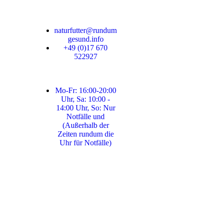
naturfutter@rundum
gesund.info
+49 (0)17 670
522927
Mo-Fr: 16:00-20:00
Uhr, Sa: 10:00 -
14:00 Uhr, So: Nur
Notfälle und
(Außerhalb der
Zeiten rundum die
Uhr für Notfälle)